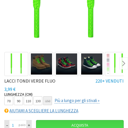
Ne
LACCI TONDI VERDE FLUO
220+ VENDUTI
3,99 €
LUNGHEZZA (CM)
Più a lungo per gli stivali »
70
90
110
130
150
AIUTAMI A SCEGLIERE LA LUNGHEZZA
–
+
paio
ACQUISTA