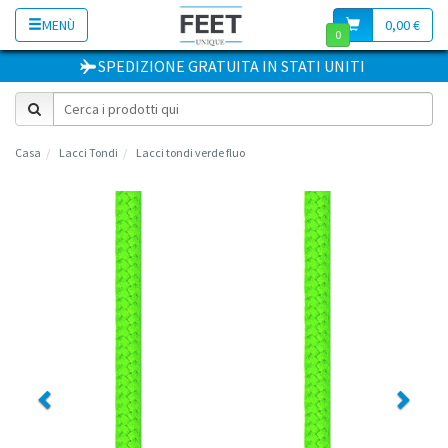
MENÙ
0,00 €
0
SPEDIZIONE GRATUITA
IN
STATI UNITI
Casa
Lacci Tondi
Lacci tondi verde fluo
Previous
Next