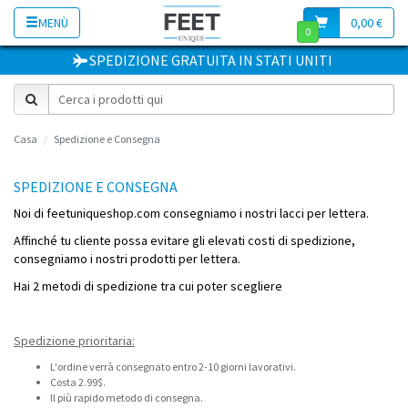
MENÙ
0,00 €
0
SPEDIZIONE GRATUITA
IN
STATI UNITI
Casa
Spedizione e Consegna
SPEDIZIONE E CONSEGNA
Noi di feetuniqueshop.com consegniamo i nostri lacci per lettera.
Affinché tu cliente possa evitare gli elevati costi di spedizione,
consegniamo i nostri prodotti per lettera.
Hai 2 metodi di spedizione tra cui poter scegliere
Spedizione prioritaria:
L'ordine verrà consegnato entro 2-10 giorni lavorativi.
Costa 2.99$.
Il più rapido metodo di consegna.