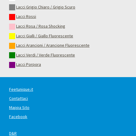
Lacci Grigio Chiaro / Grigio Scuro
Lacci Rossi
Lacci Rosa / Rosa Shocking
Lacci Gialli / Giallo Fluorescente
Lacci Arancioni / Arancione Fluorescente
Lacci Verdi / Verde Fluorescente
Lacci Porpora
Feetunique.it
Contattaci
Mappa Sito
Facebook
D&R