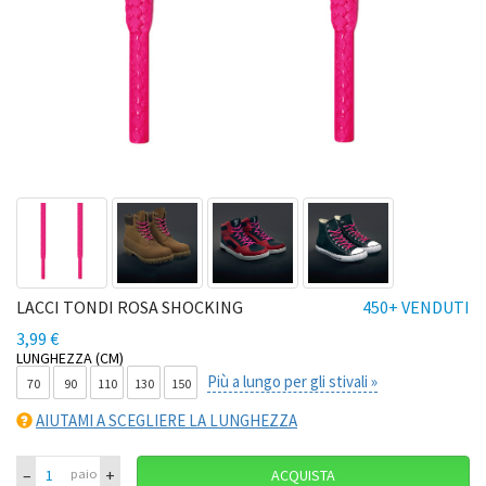
LACCI TONDI ROSA SHOCKING
450+ VENDUTI
3,99 €
LUNGHEZZA (CM)
Più a lungo per gli stivali »
70
90
110
130
150
AIUTAMI A SCEGLIERE LA LUNGHEZZA
–
+
paio
ACQUISTA