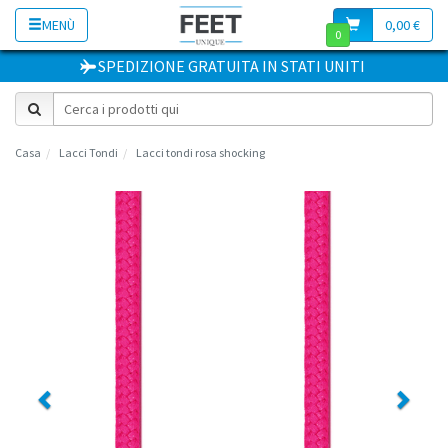
MENÙ
0,00 €
0
SPEDIZIONE GRATUITA
IN
STATI UNITI
Casa
Lacci Tondi
Lacci tondi rosa shocking
Previous
Next