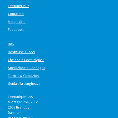
Feetunique.it
Contattaci
Mappa Sito
Facebook
D&R
Restituisci i Lacci
Che cos'è Feetunique?
Spedizione e Consegna
Termini & Condizioni
Guida alla Lunghezza
Feetunique ApS
Midtager 26A, 2. TV
2605
Brøndby
Danmark
VAT DK40494081