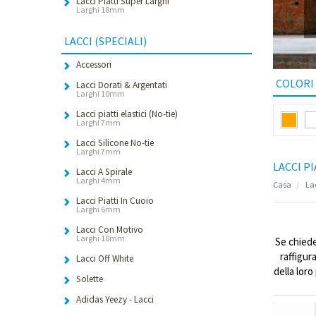
Lacci Piatti Super Larghi
Larghi 18mm
LACCI (SPECIALI)
Accessori
COLORI
Lacci Dorati & Argentati
Larghi 10mm
Lacci piatti elastici (No-tie)
Larghi 7mm
Lacci Silicone No-tie
Larghi 7mm
LACCI PI
Lacci A Spirale
Larghi 4mm
Casa
Lac
Lacci Piatti In Cuoio
Larghi 6mm
Lacci Con Motivo
Larghi 10mm
Se chiede
raffigur
Lacci Off White
della lor
Solette
Adidas Yeezy - Lacci