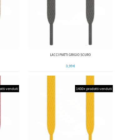
LACCI PIATTI GRIGIO SCURO
3,99 €
otti venduti
1400+ prodotti venduti