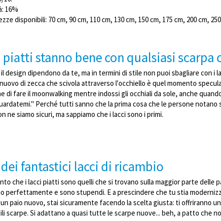
ità: 16%
ezze disponibili: 70 cm, 90 cm, 110 cm, 130 cm, 150 cm, 175 cm, 200 cm, 2
ci piatti stanno bene con qualsiasi scarp
e il design dipendono da te, ma in termini di stile non puoi sbagliare con i l
 nuovo di zecca che scivola attraverso l'occhiello è quel momento speculare
 di fare il moonwalking mentre indossi gli occhiali da sole, anche quando
ardatemi." Perché tutti sanno che la prima cosa che le persone notano sono i
 Non ne siamo sicuri, ma sappiamo che i lacci sono i primi.
dei fantastici lacci di ricambio
o che i lacci piatti sono quelli che si trovano sulla maggior parte delle p
no perfettamente e sono stupendi. E a prescindere che tu stia modernizz
un paio nuovo, stai sicuramente facendo la scelta giusta: ti offriranno un
li scarpe. Si adattano a quasi tutte le scarpe nuove... beh, a patto che no