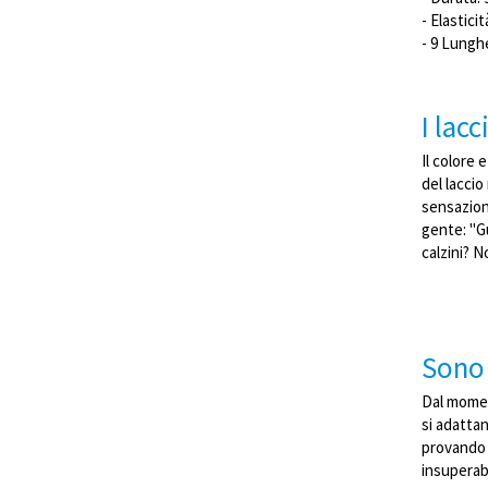
- Elastic
- 9 Lungh
I lac
Il colore 
del laccio
sensazione
gente: "Gu
calzini?
Sono 
Dal moment
si adatta
provando 
insuperabi