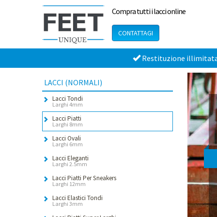
Compra tutti i lacci online
CONTATTAGI
Restituzione illimitat
LACCI (NORMALI)
Lacci Tondi
Larghi 4mm
Lacci Piatti
Larghi 8mm
Lacci Ovali
Larghi 6mm
Lacci Eleganti
Larghi 2.5mm
Lacci Piatti Per Sneakers
Larghi 12mm
Lacci Elastici Tondi
Larghi 3mm