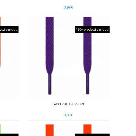
3,99 €
otti venduti
490+ prodotti venduti
LACCI PIATTI PORPORA
3,99 €