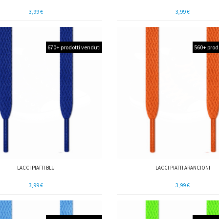
3,99 €
3,99 €
670+ prodotti venduti
560+ prod
LACCI PIATTI BLU
LACCI PIATTI ARANCIONI
3,99 €
3,99 €