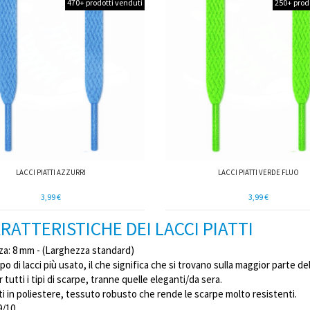
470+ prodotti venduti
250+ prod
LACCI PIATTI AZZURRI
LACCI PIATTI VERDE FLUO
3,99 €
3,99 €
RATTERISTICHE DEI LACCI PIATTI
za: 8 mm - (Larghezza standard)
tipo di lacci più usato, il che significa che si trovano sulla maggior parte d
er tutti i tipi di scarpe, tranne quelle eleganti/da sera.
ati in poliestere, tessuto robusto che rende le scarpe molto resistenti.
9/10.