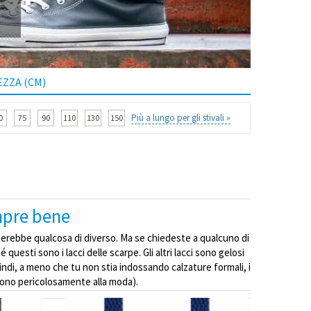
ZZA (CM)
Più a lungo per gli stivali »
0
75
90
110
130
150
175
200
250
300
empre bene
nerebbe qualcosa di diverso. Ma se chiedeste a qualcuno di
 questi sono i lacci delle scarpe. Gli altri lacci sono gelosi
indi, a meno che tu non stia indossando calzature formali, i
 sono pericolosamente alla moda).