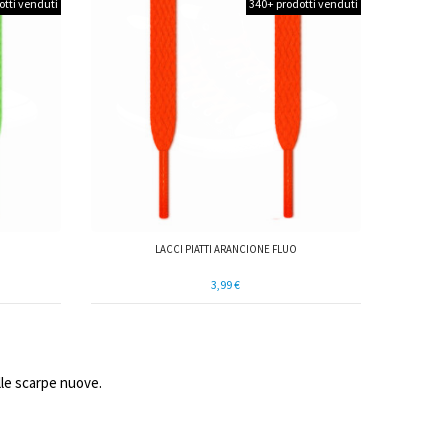
otti venduti
340+ prodotti venduti
LACCI PIATTI ARANCIONE FLUO
3,99 €
elle scarpe nuove.