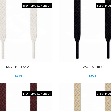
3580+ prodotti venduti
3150+ prod
LACCI PIATTI BIANCHI
LACCI PIATTI NERI
3,99 €
3,99 €
1790+ prodotti venduti
1750+ prod