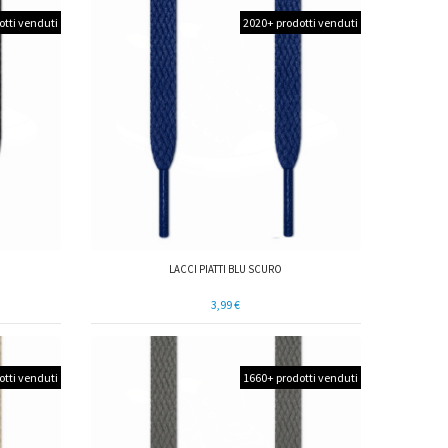
otti venduti
2020+ prodotti venduti
LACCI PIATTI BLU SCURO
3,99 €
otti venduti
1660+ prodotti venduti