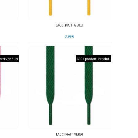
LACCI PIATTI GIALLI
3,99 €
otti venduti
690+ prodotti venduti
LACCI PIATTI VERDI