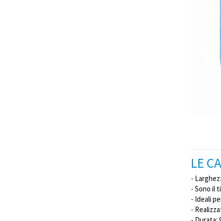
LE CA
- Larghez
- Sono il 
- Ideali p
- Realizz
- Durata: 