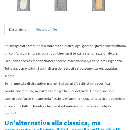
Descrizione
Recensioni (0)
Hai bisogno di camminare o stare molto in piedi ogni giorno? Queste solette offrono
un comfort supremo, assicurandosi che non si senta la stanchezza o il dolore.
Occupano pochissimo spazio nelle scarpe, essendo solo 3/4 della loro lunghezza.
Tuttavia, coprono tutti i punti di pressione giusti e si possono usare in qualsiasi
scarpa.
Se hai uno stile di vita attivo, ma non hai dolori e/o soffri di una specifica
condizione medica, sono il massimo per la cura del piede. Offrono non solo il
supporto dell'arco, ma anche la flessione e l'ammortizzazione. Lo strato superiore
è morbido e fatto di bambù, che assorbe il sudore e neutralizza altre fonti di
umidità.
Un'alternativa alla classica, ma