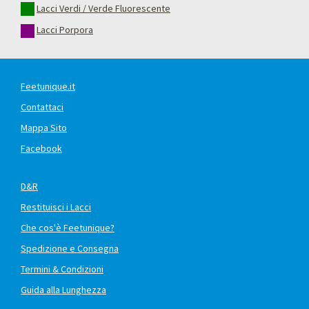
Lacci Verdi / Verde Fluorescente
Lacci Porpora
Feetunique.it
Contattaci
Mappa Sito
Facebook
D&R
Restituisci i Lacci
Che cos'è Feetunique?
Spedizione e Consegna
Termini & Condizioni
Guida alla Lunghezza