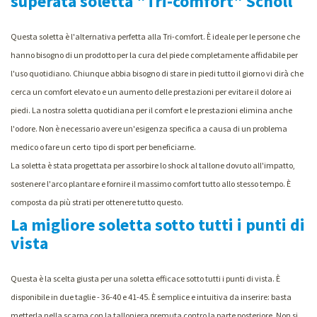
superata soletta "Tri-comfort" Scholl
Questa soletta è l'alternativa perfetta alla Tri-comfort. È ideale per le persone che
hanno bisogno di un prodotto per la cura del piede completamente affidabile per
l'uso quotidiano. Chiunque abbia bisogno di stare in piedi tutto il giorno vi dirà che
cerca un comfort elevato e un aumento delle prestazioni per evitare il dolore ai
piedi. La nostra soletta quotidiana per il comfort e le prestazioni elimina anche
l'odore. Non è necessario avere un'esigenza specifica a causa di un problema
medico o fare un certo tipo di sport per beneficiarne.
La soletta è stata progettata per assorbire lo shock al tallone dovuto all'impatto,
sostenere l'arco plantare e fornire il massimo comfort tutto allo stesso tempo. È
composta da più strati per ottenere tutto questo.
La migliore soletta sotto tutti i punti di
vista
Questa è la scelta giusta per una soletta efficace sotto tutti i punti di vista. È
disponibile in due taglie - 36-40 e 41-45. È semplice e intuitiva da inserire: basta
metterla nella scarpa con la talloniera premuta contro la parte posteriore. Non si