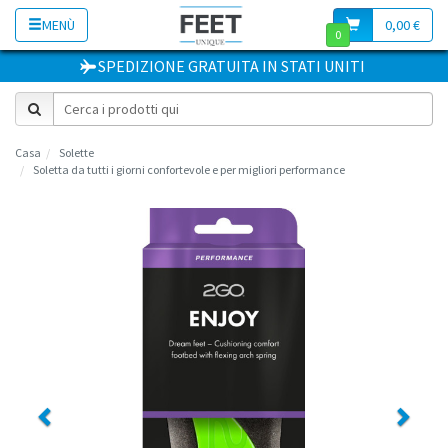
MENÙ
0,00 €
0
SPEDIZIONE GRATUITA
IN
STATI UNITI
Casa
Solette
Soletta da tutti i giorni confortevole e per migliori performance
Previous
Next