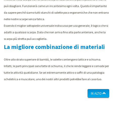
può sbagliare. Funzionerà come un incantesimo ogni volta. Questo è importante
da sapere perché siamo tutti stanchi di solette poco ergonomiche che non entrano
nelle nostre scarpe senza fatica.
Essendo il miglior sottopiede universale indiscusso per uso generale, è logico che si
adatti a qualsiasi scarpa. Dato che non arriva fino alla parte anteriore, anche la
scarpa più stretta può accoglierla.
La migliore combinazione di materiali
Oltre allo strato superiore di bambù, le solette contengono lattice e schiuma.
Infatti, le parti principali sono fatte di schiuma, il che le rende leggere e comode per
tutte le attività quotidiane. Se sei estremamente attivo o soffri di una patologia
scheletrica e muscolare, uno dei nostri altri prodotti potrebbe fare al caso tuo.
IN ALTO