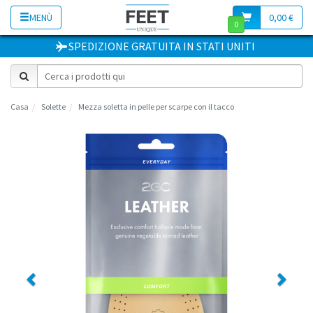
MENÙ
0,00 €
0
SPEDIZIONE GRATUITA
IN
STATI UNITI
Casa
Solette
Mezza soletta in pelle per scarpe con il tacco
Previous
Next