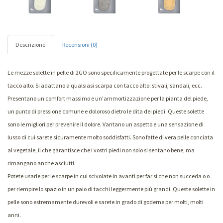
Descrizione
Recensioni (0)
Le mezze solette in pelle di 2GO sono specificamente progettate per le scarpe con il
tacco alto. Si adattano a qualsiasi scarpa con tacco alto: stivali, sandali, ecc.
Presentano un comfort massimo e un'ammortizzazione per la pianta del piede,
un punto di pressione comune e doloroso dietro le dita dei piedi. Queste solette
sono le migliori per prevenire il dolore. Vantano un aspetto e una sensazione di
lusso di cui sarete sicuramente molto soddisfatti. Sono fatte di vera pelle conciata
al vegetale, il che garantisce che i vostri piedi non solo si sentano bene, ma
rimangano anche asciutti.
Potete usarle per le scarpe in cui scivolate in avanti per far si che non succeda o o
per riempire lo spazio in un paio di tacchi leggermente più grandi. Queste solette in
pelle sono estremamente durevoli e sarete in grado di goderne per molti, molti
anni.