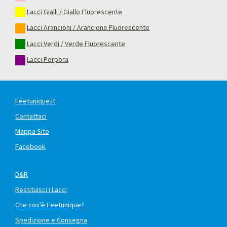
Lacci Gialli / Giallo Fluorescente
Lacci Arancioni / Arancione Fluorescente
Lacci Verdi / Verde Fluorescente
Lacci Porpora
Feetunique.it
Contattaci
Mappa Sito
Facebook
D&R
Restituisci i Lacci
Che cos'è Feetunique?
Spedizione e Consegna