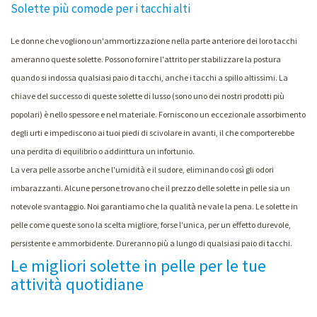
Solette più comode per i tacchi alti
Le donne che vogliono un'ammortizzazione nella parte anteriore dei loro tacchi
ameranno queste solette. Possono fornire l'attrito per stabilizzare la postura
quando si indossa qualsiasi paio di tacchi, anche i tacchi a spillo altissimi. La
chiave del successo di queste solette di lusso (sono uno dei nostri prodotti più
popolari) è nello spessore e nel materiale. Forniscono un eccezionale assorbimento
degli urti e impediscono ai tuoi piedi di scivolare in avanti, il che comporterebbe
una perdita di equilibrio o addirittura un infortunio.
La vera pelle assorbe anche l'umidità e il sudore, eliminando così gli odori
imbarazzanti. Alcune persone trovano che il prezzo delle solette in pelle sia un
notevole svantaggio. Noi garantiamo che la qualità ne vale la pena. Le solette in
pelle come queste sono la scelta migliore, forse l'unica, per un effetto durevole,
persistente e ammorbidente. Dureranno più a lungo di qualsiasi paio di tacchi.
Le migliori solette in pelle per le tue
attività quotidiane