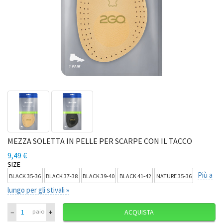
MEZZA SOLETTA IN PELLE PER SCARPE CON IL TACCO
9,49 €
SIZE
Più a
BLACK 35-36
BLACK 37-38
BLACK 39-40
BLACK 41-42
NATURE 35-36
lungo per gli stivali »
–
+
paio
ACQUISTA