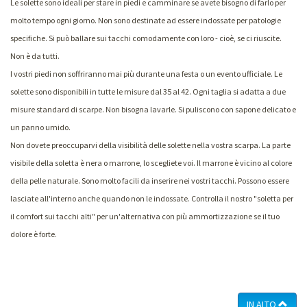
Le solette sono ideali per stare in piedi e camminare se avete bisogno di farlo per
molto tempo ogni giorno. Non sono destinate ad essere indossate per patologie
specifiche. Si può ballare sui tacchi comodamente con loro - cioè, se ci riuscite.
Non è da tutti.
I vostri piedi non soffriranno mai più durante una festa o un evento ufficiale. Le
solette sono disponibili in tutte le misure dal 35 al 42. Ogni taglia si adatta a due
misure standard di scarpe. Non bisogna lavarle. Si puliscono con sapone delicato e
un panno umido.
Non dovete preoccuparvi della visibilità delle solette nella vostra scarpa. La parte
visibile della soletta è nera o marrone, lo scegliete voi. Il marrone è vicino al colore
della pelle naturale. Sono molto facili da inserire nei vostri tacchi. Possono essere
lasciate all'interno anche quando non le indossate. Controlla il nostro "soletta per
il comfort sui tacchi alti" per un'alternativa con più ammortizzazione se il tuo
dolore è forte.
IN ALTO