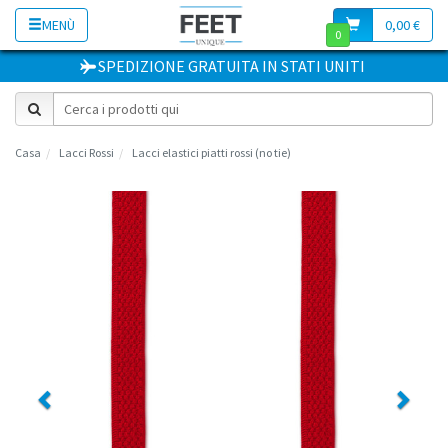
MENÙ
0,00 €
0
SPEDIZIONE GRATUITA
IN
STATI UNITI
Casa
Lacci Rossi
Lacci elastici piatti rossi (no tie)
Previous
Next