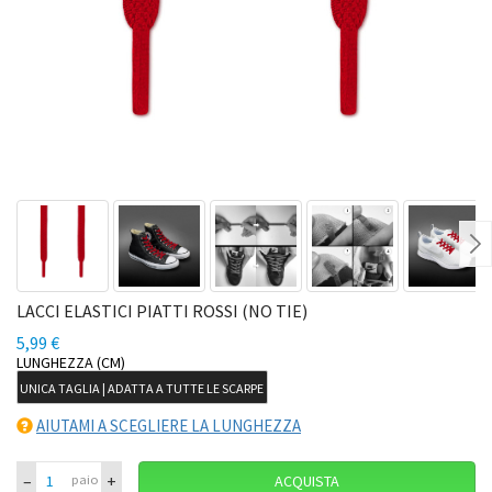
Ne
LACCI ELASTICI PIATTI ROSSI (NO TIE)
5,99 €
LUNGHEZZA (CM)
UNICA TAGLIA | ADATTA A TUTTE LE SCARPE
AIUTAMI A SCEGLIERE LA LUNGHEZZA
–
+
paio
ACQUISTA