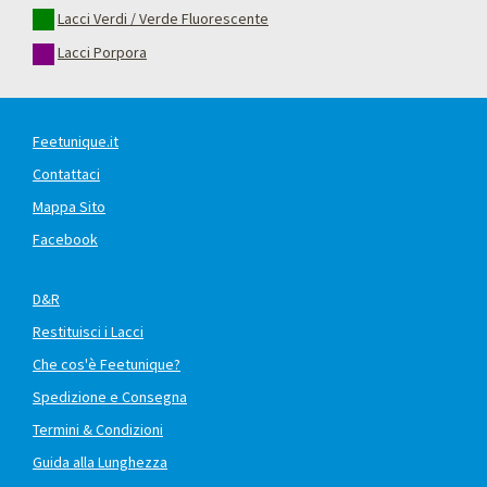
Lacci Verdi / Verde Fluorescente
Lacci Porpora
Feetunique.it
Contattaci
Mappa Sito
Facebook
D&R
Restituisci i Lacci
Che cos'è Feetunique?
Spedizione e Consegna
Termini & Condizioni
Guida alla Lunghezza