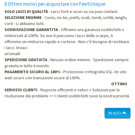
6 Ottimi motivi per acquistare con FeetUnique
SOLO LACCI DI QUALITÀ
- Lacci forti e sicuri su cui puoi contare.
SELEZIONE ENORME
- Cuoio, no-tie, piatti, ovali, tondi, sottili, lunghi,
corti - Li abbiamo tutti.
SODDISFAZIONE GARANTITA
- Offriamo una garanzia soddisfatti o
rimborsati al 100%. Se non ti piacciono i lacci delle scarpe, ti
offriremo un rimborso rapido e cortese - Non c'è bisogno di restituire
i lacci. Inviaci
un'email
SPEDIZIONE GRATUITA
- Nessun ordine minimo - Spedizione sempre
gratuita in tutto il mondo.
PAGAMENTO SICURO AL 100%
- Protezione crittografia SSL. Un sito
web sicuro con transazioni sicure al 100%.
OTTIMO
SERVIZIO CLIENTI
- Risposte efficienti e veloci + Soluzioni per la
risoluzione dei problemi >> I clienti soddisfatti sono la nostra priorità.
IN ALTO