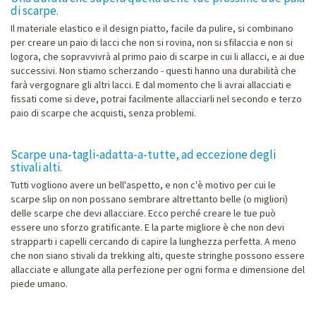
di scarpe.
Il materiale elastico e il design piatto, facile da pulire, si combinano
per creare un paio di lacci che non si rovina, non si sfilaccia e non si
logora, che sopravvivrà al primo paio di scarpe in cui li allacci, e ai due
successivi. Non stiamo scherzando - questi hanno una durabilità che
farà vergognare gli altri lacci. E dal momento che li avrai allacciati e
fissati come si deve, potrai facilmente allacciarli nel secondo e terzo
paio di scarpe che acquisti, senza problemi.
Scarpe una-tagli-adatta-a-tutte, ad eccezione degli
stivali alti.
Tutti vogliono avere un bell'aspetto, e non c'è motivo per cui le
scarpe slip on non possano sembrare altrettanto belle (o migliori)
delle scarpe che devi allacciare. Ecco perché creare le tue può
essere uno sforzo gratificante. E la parte migliore è che non devi
strapparti i capelli cercando di capire la lunghezza perfetta. A meno
che non siano stivali da trekking alti, queste stringhe possono essere
allacciate e allungate alla perfezione per ogni forma e dimensione del
piede umano.