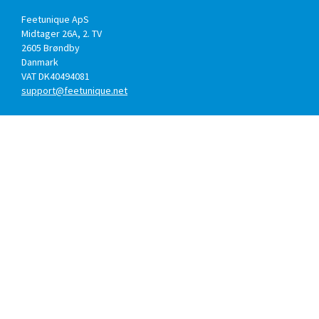
Feetunique ApS
Midtager 26A, 2. TV
2605
Brøndby
Danmark
VAT DK40494081
support@feetunique.net