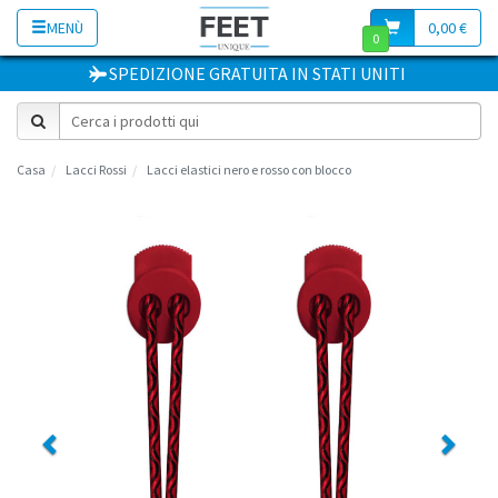
MENÙ
0,00 €
0
SPEDIZIONE GRATUITA
IN
STATI UNITI
Casa
Lacci Rossi
Lacci elastici nero e rosso con blocco
Previous
Next