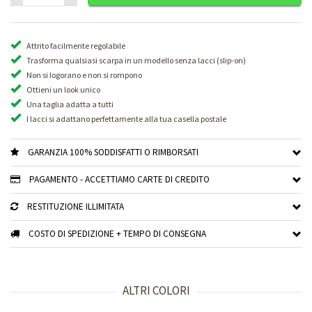
Attrito facilmente regolabile
Trasforma qualsiasi scarpa in un modello senza lacci (slip-on)
Non si logorano e non si rompono
Ottieni un look unico
Una taglia adatta a tutti
I lacci si adattano perfettamente alla tua casella postale
GARANZIA 100% SODDISFATTI O RIMBORSATI
PAGAMENTO - ACCETTIAMO CARTE DI CREDITO
RESTITUZIONE ILLIMITATA
COSTO DI SPEDIZIONE + TEMPO DI CONSEGNA
ALTRI COLORI