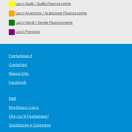
Lacci Gialli / Giallo Fluorescente
Lacci Arancioni / Arancione Fluorescente
Lacci Verdi / Verde Fluorescente
Lacci Porpora
Feetunique.it
Contattaci
Mappa Sito
Facebook
D&R
Restituisci i Lacci
Che cos'è Feetunique?
Spedizione e Consegna