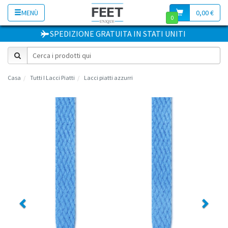
MENÙ
0,00 €
0
SPEDIZIONE GRATUITA
IN
STATI UNITI
Casa
Tutti I Lacci Piatti
Lacci piatti azzurri
Previous
Next