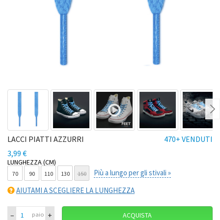
Ne
LACCI PIATTI AZZURRI
470+ VENDUTI
3,99 €
LUNGHEZZA (CM)
Più a lungo per gli stivali »
70
90
110
130
150
AIUTAMI A SCEGLIERE LA LUNGHEZZA
–
+
paio
ACQUISTA