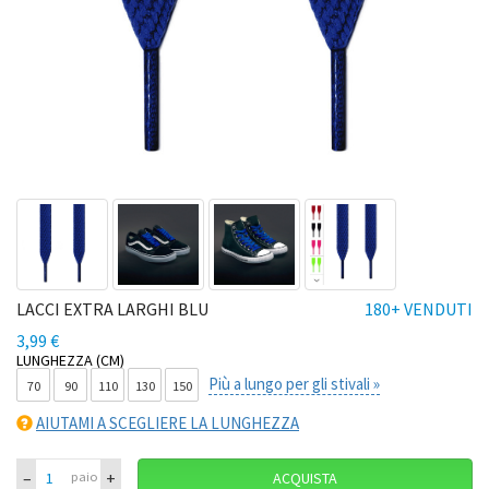
LACCI EXTRA LARGHI BLU
180+ VENDUTI
3,99 €
LUNGHEZZA (CM)
Più a lungo per gli stivali »
70
90
110
130
150
AIUTAMI A SCEGLIERE LA LUNGHEZZA
–
+
paio
ACQUISTA