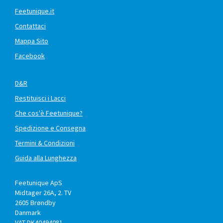
Feetunique.it
Contattaci
Mappa Sito
Facebook
D&R
Restituisci i Lacci
Che cos'è Feetunique?
Spedizione e Consegna
Termini & Condizioni
Guida alla Lunghezza
Feetunique ApS
Midtager 26A, 2. TV
2605
Brøndby
Danmark
VAT DK40494081