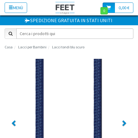
MENÙ
0,00 €
0
SPEDIZIONE GRATUITA
IN
STATI UNITI
Casa
Lacci per Bambini
Lacci tondi blu scuro
Previous
Next