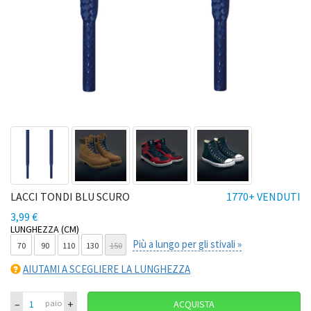
LACCI TONDI BLU SCURO
1770+ VENDUTI
3,99 €
LUNGHEZZA (CM)
Più a lungo per gli stivali »
70
90
110
130
150
AIUTAMI A SCEGLIERE LA LUNGHEZZA
–
+
paio
ACQUISTA