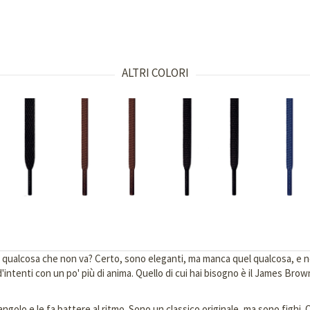
ALTRI COLORI
qualcosa che non va? Certo, sono eleganti, ma manca quel qualcosa, e non 
'intenti con un po' più di anima. Quello di cui hai bisogno è il James Brown
 angolo e le fa battere al ritmo. Sono un classico originale, ma sono figh