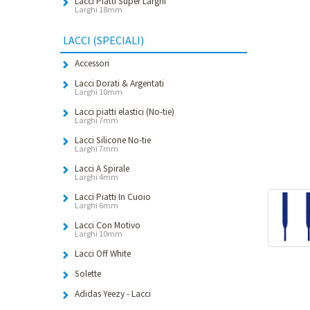
Lacci Piatti Super Larghi
Larghi 18mm
LACCI (SPECIALI)
Accessori
Lacci Dorati & Argentati
Larghi 10mm
Lacci piatti elastici (No-tie)
Larghi 7mm
Lacci Silicone No-tie
Larghi 7mm
Lacci A Spirale
Larghi 4mm
Lacci Piatti In Cuoio
Larghi 6mm
Lacci Con Motivo
Larghi 10mm
Lacci Off White
Solette
Adidas Yeezy - Lacci