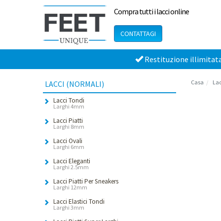
Compra tutti i lacci online
CONTATTAGI
Restituzione illimitat
Casa
Lac
LACCI (NORMALI)
Lacci Tondi
Larghi 4mm
Lacci Piatti
Larghi 8mm
Lacci Ovali
Larghi 6mm
Lacci Eleganti
Larghi 2.5mm
Lacci Piatti Per Sneakers
Larghi 12mm
Lacci Elastici Tondi
Larghi 3mm