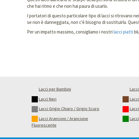
che hai ritmo e che non hai paura di usarlo.
I portatori di questo particolare tipo di lacci si ritrovano n
se non è danneggiata, non c'è bisogno di sostituirla. Quest
Per un impatto massimo, consigliamo i nostri
lacci piatti
blu
Lacci per Bambini
Lacci
Lacci Neri
Lacc
Lacci Grigio Chiaro / Grigio Scuro
Lacci
Lacci Arancioni / Arancione
Lacci
Fluorescente