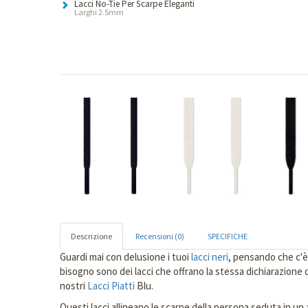
Lacci No-Tie Per Scarpe Eleganti
Larghi 2.5mm
Descrizione
Recensioni (0)
SPECIFICHE
Guardi mai con delusione i tuoi
lacci neri
, pensando che c'è 
bisogno sono dei lacci che offrano la stessa dichiarazione d
nostri
Lacci Piatti
Blu.
Questi lacci allineano le scarpe della persona seduta in un