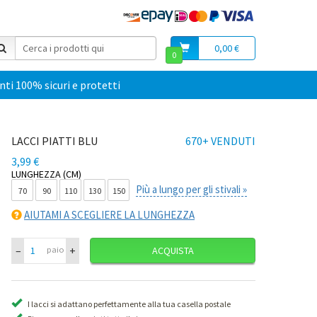
0,00 €
0
i 100% sicuri e protetti
LACCI PIATTI BLU
670+ VENDUTI
3,99 €
LUNGHEZZA (CM)
Più a lungo per gli stivali »
70
90
110
130
150
AIUTAMI A SCEGLIERE LA LUNGHEZZA
–
+
paio
ACQUISTA
I lacci si adattano perfettamente alla tua casella postale