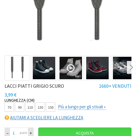
Ne
LACCI PIATTI GRIGIO SCURO
1660+ VENDUTI
3,99 €
LUNGHEZZA (CM)
Più a lungo per gli stivali »
70
90
110
130
150
AIUTAMI A SCEGLIERE LA LUNGHEZZA
–
+
paio
ACQUISTA