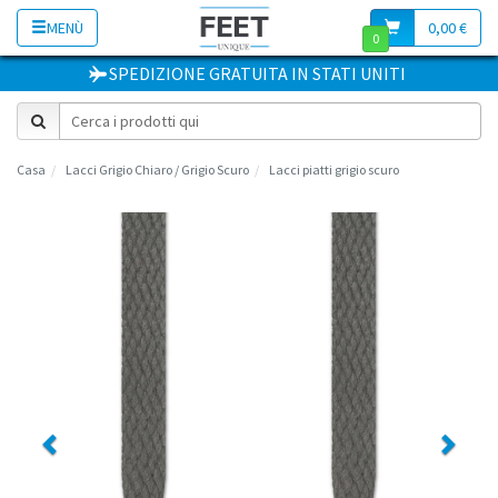
MENÙ
0,00 €
0
SPEDIZIONE GRATUITA
IN
STATI UNITI
Casa
Lacci Grigio Chiaro / Grigio Scuro
Lacci piatti grigio scuro
Previous
Next