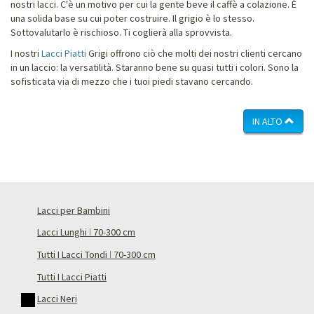
nostri lacci. C'è un motivo per cui la gente beve il caffè a colazione. È
una solida base su cui poter costruire. Il grigio è lo stesso.
Sottovalutarlo è rischioso. Ti coglierà alla sprovvista.
I nostri
Lacci Piatti
Grigi offrono ciò che molti dei nostri clienti cercano
in un laccio: la versatilità. Staranno bene su quasi tutti i colori. Sono la
sofisticata via di mezzo che i tuoi piedi stavano cercando.
IN ALTO
Lacci per Bambini
Lacci Lunghi ǀ 70-300 cm
Tutti I Lacci Tondi ǀ 70-300 cm
Tutti I Lacci Piatti
Lacci Neri