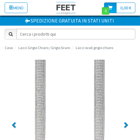
MENÙ
0,00 €
0
SPEDIZIONE GRATUITA
IN
STATI UNITI
Casa
Lacci Grigio Chiaro / Grigio Scuro
Lacci ovali grigio chiaro
Previous
Next