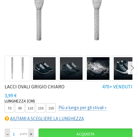
Ne
LACCI OVALI GRIGIO CHIARO
470+ VENDUTI
3,99 €
LUNGHEZZA (CM)
Più a lungo per gli stivali »
70
90
110
130
150
AIUTAMI A SCEGLIERE LA LUNGHEZZA
–
+
paio
ACQUISTA