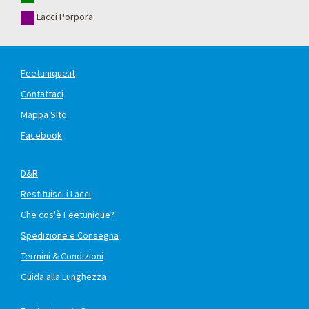
Lacci Porpora
Feetunique.it
Contattaci
Mappa Sito
Facebook
D&R
Restituisci i Lacci
Che cos'è Feetunique?
Spedizione e Consegna
Termini & Condizioni
Guida alla Lunghezza