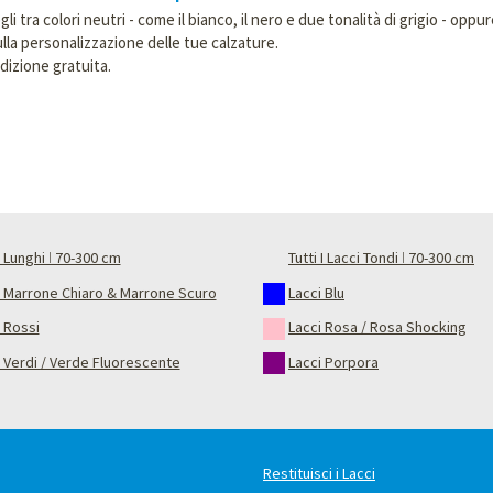
li tra colori neutri - come il bianco, il nero e due tonalità di grigio - oppu
sulla personalizzazione delle tue calzature.
dizione gratuita.
 Lunghi ǀ 70-300 cm
Tutti I Lacci Tondi ǀ 70-300 cm
i Marrone Chiaro & Marrone Scuro
Lacci Blu
 Rossi
Lacci Rosa / Rosa Shocking
 Verdi / Verde Fluorescente
Lacci Porpora
Restituisci i Lacci