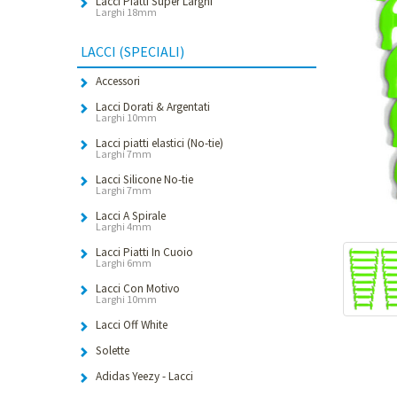
Lacci Piatti Super Larghi
Larghi 18mm
LACCI (SPECIALI)
Accessori
Lacci Dorati & Argentati
Larghi 10mm
Lacci piatti elastici (No-tie)
Larghi 7mm
Lacci Silicone No-tie
Larghi 7mm
Lacci A Spirale
Larghi 4mm
Lacci Piatti In Cuoio
Larghi 6mm
Lacci Con Motivo
Larghi 10mm
Lacci Off White
Solette
Adidas Yeezy - Lacci