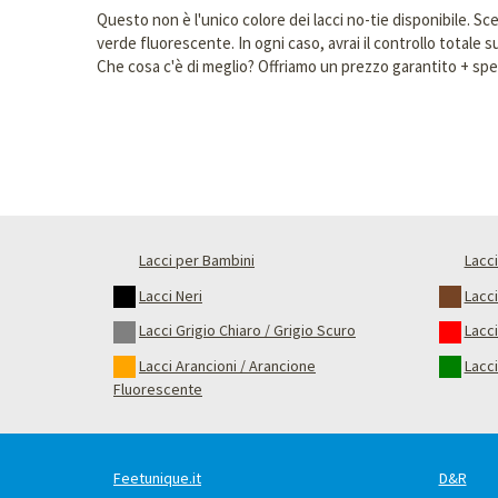
Questo non è l'unico colore dei lacci no-tie disponibile. Sceg
verde fluorescente. In ogni caso, avrai il controllo totale 
Che cosa c'è di meglio? Offriamo un prezzo garantito + spe
Lacci per Bambini
Lacci
Lacci Neri
Lacc
Lacci Grigio Chiaro / Grigio Scuro
Lacci
Lacci Arancioni / Arancione
Lacci
Fluorescente
Feetunique.it
D&R