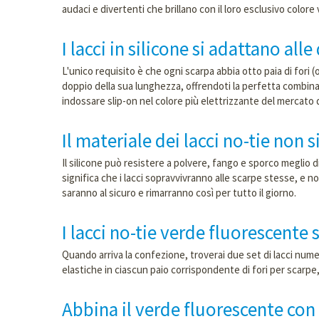
audaci e divertenti che brillano con il loro esclusivo color
I lacci in silicone si adattano al
L'unico requisito è che ogni scarpa abbia otto paia di fori (o
doppio della sua lunghezza, offrendoti la perfetta combina
indossare slip-on nel colore più elettrizzante del mercato 
Il materiale dei lacci no-tie non 
Il silicone può resistere a polvere, fango e sporco meglio d
significa che i lacci sopravvivranno alle scarpe stesse, e no
saranno al sicuro e rimarranno così per tutto il giorno.
I lacci no-tie verde fluorescent
Quando arriva la confezione, troverai due set di lacci numer
elastiche in ciascun paio corrispondente di fori p
Abbina il verde fluorescente con 