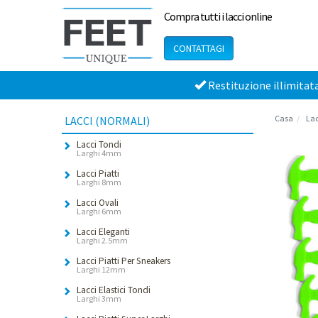
Compra tutti i lacci online
CONTATTAGI
Restituzione illimitat
Casa
Lac
LACCI (NORMALI)
Lacci Tondi
Larghi 4mm
Lacci Piatti
Larghi 8mm
Lacci Ovali
Larghi 6mm
Lacci Eleganti
Larghi 2.5mm
Lacci Piatti Per Sneakers
Larghi 12mm
Lacci Elastici Tondi
Larghi 3mm