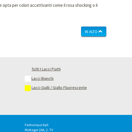
re opta per colori accattivanti come il rosa shocking o il
IN ALTO
Tutti I Lacci Piatti
Lacci Bianchi
Lacci Gialli / Giallo Fluorescente
Feetunique ApS
Midtager 26A, 2. TV