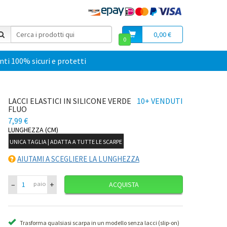
0,00 €
0
i 100% sicuri e protetti
LACCI ELASTICI IN SILICONE VERDE
10+ VENDUTI
FLUO
7,99 €
LUNGHEZZA (CM)
UNICA TAGLIA | ADATTA A TUTTE LE SCARPE
AIUTAMI A SCEGLIERE LA LUNGHEZZA
–
+
paio
ACQUISTA
Trasforma qualsiasi scarpa in un modello senza lacci (slip-on)