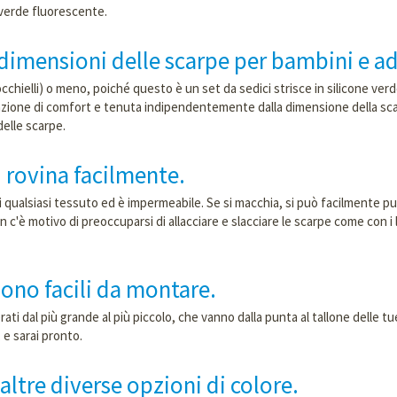
e verde fluorescente.
le dimensioni delle scarpe per bambini e a
cchielli) o meno, poiché questo è un set da sedici strisce in silicone verde 
zione di comfort e tenuta indipendentemente dalla dimensione della scarpa
delle scarpe.
si rovina facilmente.
i qualsiasi tessuto ed è impermeabile. Se si macchia, si può facilmente pul
n c'è motivo di preoccuparsi di allacciare e slacciare le scarpe come con i l
e sono facili da montare.
ati dal più grande al più piccolo, che vanno dalla punta al tallone delle t
er scarpe, e sarai pronto.
altre diverse opzioni di colore.