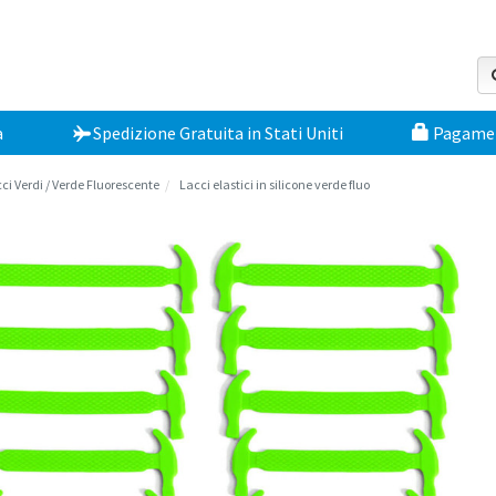
a
Spedizione Gratuita
in
Stati Uniti
Pagament
ci Verdi / Verde Fluorescente
Lacci elastici in silicone verde fluo