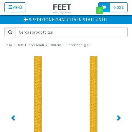
MENÙ
0,00 €
0
SPEDIZIONE GRATUITA
IN
STATI UNITI
Casa
Tutti I Lacci Tondi ǀ 70-300 cm
Lacci tondi gialli
Previous
Next