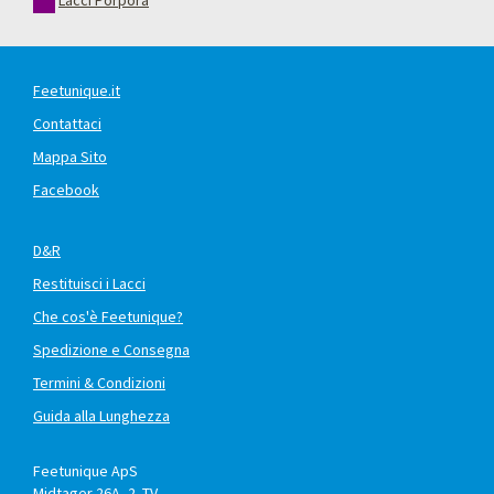
Lacci Porpora
Feetunique.it
Contattaci
Mappa Sito
Facebook
D&R
Restituisci i Lacci
Che cos'è Feetunique?
Spedizione e Consegna
Termini & Condizioni
Guida alla Lunghezza
Feetunique ApS
Midtager 26A, 2. TV