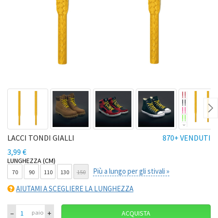
Ne
LACCI TONDI GIALLI
870+ VENDUTI
3,99 €
LUNGHEZZA (CM)
Più a lungo per gli stivali »
70
90
110
130
150
AIUTAMI A SCEGLIERE LA LUNGHEZZA
–
+
paio
ACQUISTA