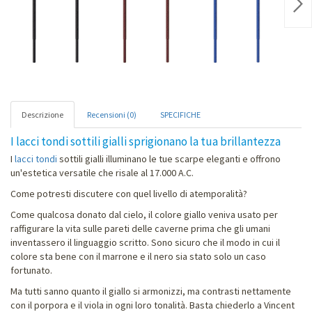
Nex
Descrizione
Recensioni (0)
SPECIFICHE
I lacci tondi sottili gialli sprigionano la tua brillantezza
I
lacci tondi
sottili gialli illuminano le tue scarpe eleganti e offrono
un'estetica versatile che risale al 17.000 A.C.
Come potresti discutere con quel livello di atemporalità?
Come qualcosa donato dal cielo, il colore giallo veniva usato per
raffigurare la vita sulle pareti delle caverne prima che gli umani
inventassero il linguaggio scritto. Sono sicuro che il modo in cui il
colore sta bene con il marrone e il nero sia stato solo un caso
fortunato.
Ma tutti sanno quanto il giallo si armonizzi, ma contrasti nettamente
con il porpora e il viola in ogni loro tonalità. Basta chiederlo a Vincent