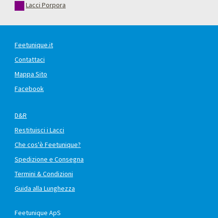
Lacci Porpora
Feetunique.it
Contattaci
Mappa Sito
Facebook
D&R
Restituisci i Lacci
Che cos'è Feetunique?
Spedizione e Consegna
Termini & Condizioni
Guida alla Lunghezza
Feetunique ApS