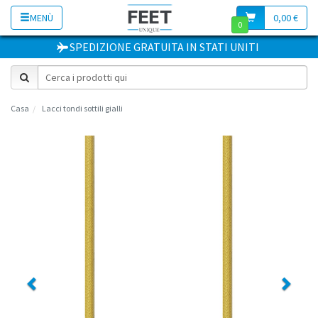
MENÙ
0,00 €
0
SPEDIZIONE GRATUITA
IN
STATI UNITI
Casa
Lacci tondi sottili gialli
Previous
Next