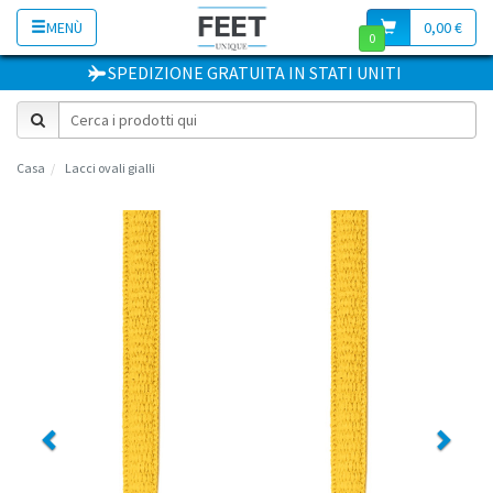
MENÙ
0,00 €
0
SPEDIZIONE GRATUITA
IN
STATI UNITI
Casa
Lacci ovali gialli
Previous
Next