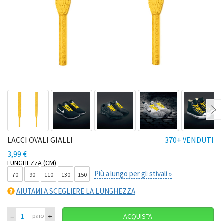
Ne
LACCI OVALI GIALLI
370+ VENDUTI
3,99 €
LUNGHEZZA (CM)
Più a lungo per gli stivali »
70
90
110
130
150
AIUTAMI A SCEGLIERE LA LUNGHEZZA
–
+
paio
ACQUISTA