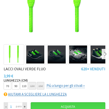
Ne
LACCI OVALI VERDE FLUO
620+ VENDUTI
3,99 €
LUNGHEZZA (CM)
Più a lungo per gli stivali »
70
90
110
130
150
AIUTAMI A SCEGLIERE LA LUNGHEZZA
–
+
paio
ACQUISTA