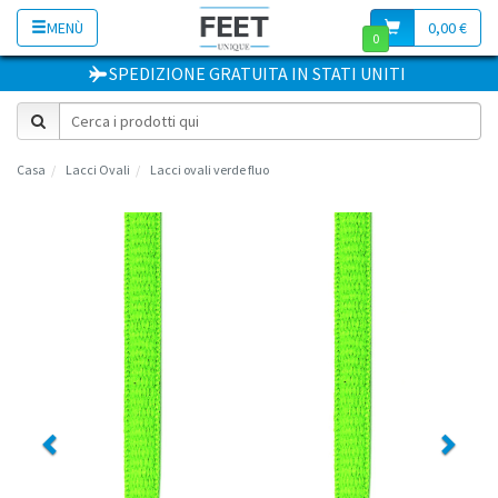
MENÙ
0,00 €
0
SPEDIZIONE GRATUITA
IN
STATI UNITI
Casa
Lacci Ovali
Lacci ovali verde fluo
Previous
Next