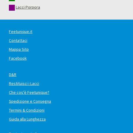
Lacci Porpora
Feetunique.it
Contattaci
Mappa Sito
Facebook
D&R
Restituisci i Lacci
Che cos'è Feetunique?
Spedizione e Consegna
Termini & Condizioni
Guida alla Lunghezza