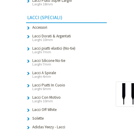
Lacci Piatti Super Larghi
Larghi 18mm
LACCI (SPECIALI)
Accessori
Lacci Dorati & Argentati
Larghi 10mm
Lacci piatti elastici (No-tie)
Larghi 7mm
Lacci Silicone No-tie
Larghi 7mm
Lacci A Spirale
Larghi 4mm
Lacci Piatti In Cuoio
Larghi 6mm
Lacci Con Motivo
Larghi 10mm
Lacci Off White
Solette
Adidas Yeezy - Lacci