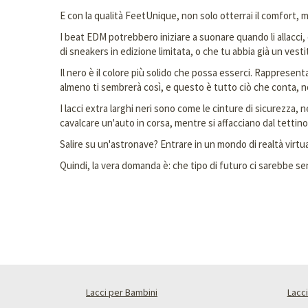
E con la qualità FeetUnique, non solo otterrai il comfort, m
I beat EDM potrebbero iniziare a suonare quando li allacci,
di sneakers in edizione limitata, o che tu abbia già un vesti
Il nero è il colore più solido che possa esserci. Rappresent
almeno ti sembrerà così, e questo è tutto ciò che conta, n
I lacci extra larghi neri sono come le cinture di sicurezza, 
cavalcare un'auto in corsa, mentre si affacciano dal tettino 
Salire su un'astronave? Entrare in un mondo di realtà virtua
Quindi, la vera domanda è: che tipo di futuro ci sar
Lacci per Bambini
Lacci