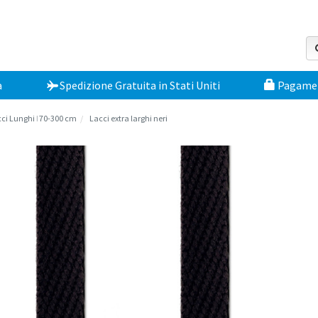
a
Spedizione Gratuita
in
Stati Uniti
Pagament
ci Lunghi ǀ 70-300 cm
Lacci extra larghi neri