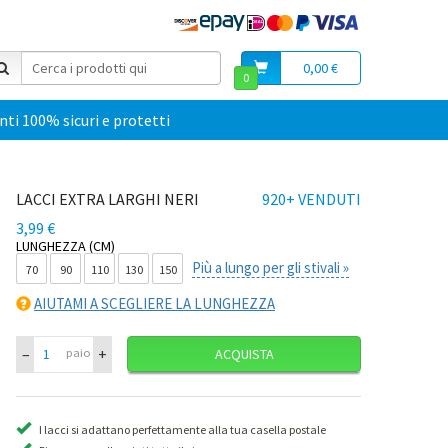
0,00 €
0
i 100% sicuri e protetti
LACCI EXTRA LARGHI NERI
920+ VENDUTI
3,99 €
LUNGHEZZA (CM)
Più a lungo per gli stivali »
70
90
110
130
150
AIUTAMI A SCEGLIERE LA LUNGHEZZA
–
+
paio
ACQUISTA
I lacci si adattano perfettamente alla tua casella postale