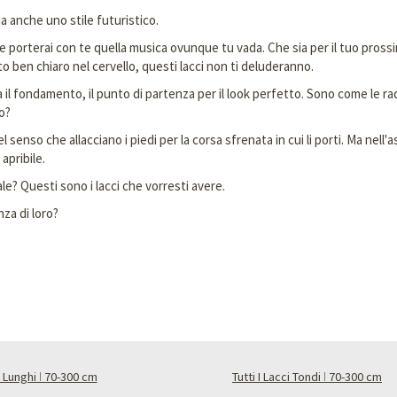
a anche uno stile futuristico.
 e porterai con te quella musica ovunque tu vada. Che sia per il tuo pross
to ben chiaro nel cervello, questi lacci non ti deluderanno.
a il fondamento, il punto di partenza per il look perfetto. Sono come le rad
o?
nel senso che allacciano i piedi per la corsa sfrenata in cui li porti. Ma n
apribile.
le? Questi sono i lacci che vorresti avere.
ebbe senza di loro?
 Lunghi ǀ 70-300 cm
Tutti I Lacci Tondi ǀ 70-300 cm