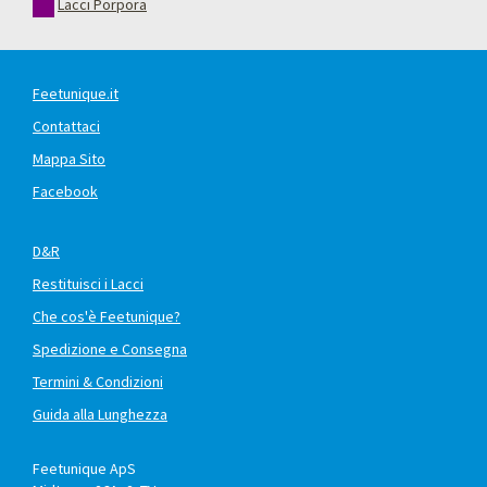
Lacci Porpora
Feetunique.it
Contattaci
Mappa Sito
Facebook
D&R
Restituisci i Lacci
Che cos'è Feetunique?
Spedizione e Consegna
Termini & Condizioni
Guida alla Lunghezza
Feetunique ApS