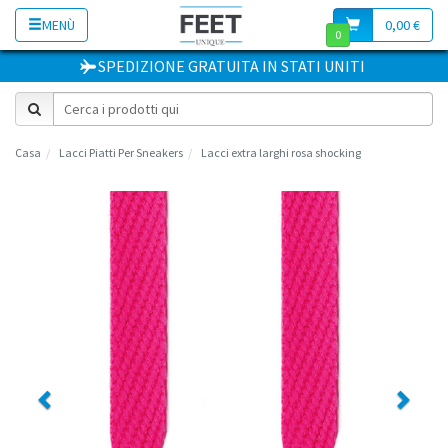
MENÙ
0,00 €
0
SPEDIZIONE GRATUITA
IN
STATI UNITI
Casa
Lacci Piatti Per Sneakers
Lacci extra larghi rosa shocking
Previous
Next