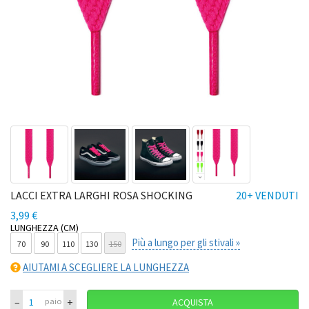
LACCI EXTRA LARGHI ROSA SHOCKING
20+ VENDUTI
3,99 €
LUNGHEZZA (CM)
Più a lungo per gli stivali »
70
90
110
130
150
AIUTAMI A SCEGLIERE LA LUNGHEZZA
–
+
paio
ACQUISTA