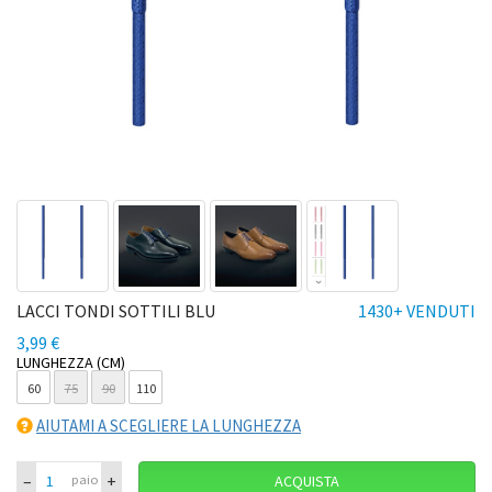
LACCI TONDI SOTTILI BLU
1430+ VENDUTI
3,99 €
LUNGHEZZA (CM)
60
75
90
110
AIUTAMI A SCEGLIERE LA LUNGHEZZA
–
+
paio
ACQUISTA