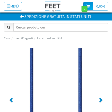
MENÙ
0,00 €
0
SPEDIZIONE GRATUITA
IN
STATI UNITI
Casa
Lacci Eleganti
Lacci tondi sottili blu
Previous
Next