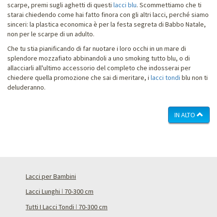
scarpe, premi sugli aghetti di questi
lacci blu
. Scommettiamo che ti
starai chiedendo come hai fatto finora con gli altri lacci, perché siamo
sinceri: la plastica economica è per la festa segreta di Babbo Natale,
non per le scarpe di un adulto.
Che tu stia pianificando di far nuotare i loro occhi in un mare di
splendore mozzafiato abbinandoli a uno smoking tutto blu, o di
allacciarli all'ultimo accessorio del completo che indosserai per
chiedere quella promozione che sai di meritare, i
lacci tondi
blu non ti
deluderanno.
IN ALTO
Lacci per Bambini
Lacci Lunghi ǀ 70-300 cm
Tutti I Lacci Tondi ǀ 70-300 cm