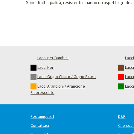
Sono di alta qualità, resistenti e hanno un aspetto gradevo
Lacci per Bambini
Lacci
Lacci Neri
Lacc
Lacci Grigio Chiaro / Grigio Scuro
Lacci
Lacci Arancioni / Arancione
Lacci
Fluorescente
Feetunique.it
D&R
Contattaci
Che cos'