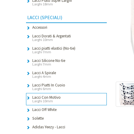
Lacci Piatti Super Larghi
Larghi 18mm
LACCI (SPECIALI)
Accessori
Lacci Dorati & Argentati
Larghi 10mm
Lacci piatti elastici (No-tie)
Larghi 7mm
Lacci Silicone No-tie
Larghi 7mm
Lacci A Spirale
Larghi 4mm
Lacci Piatti In Cuoio
Larghi 6mm
Lacci Con Motivo
Larghi 10mm
Lacci Off White
Solette
Adidas Yeezy - Lacci