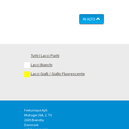
IN ALTO
Tutti I Lacci Piatti
Lacci Bianchi
Lacci Gialli / Giallo Fluorescente
Feetunique ApS
Midtager 26A, 2. TV
2605
Brøndby
Danmark