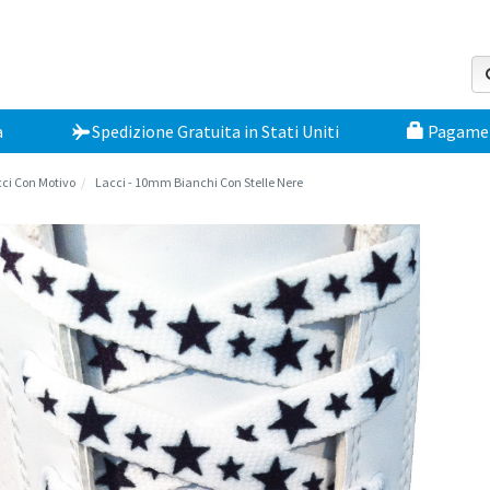
a
Spedizione Gratuita
in
Stati Uniti
Pagament
ci Con Motivo
Lacci - 10mm Bianchi Con Stelle Nere