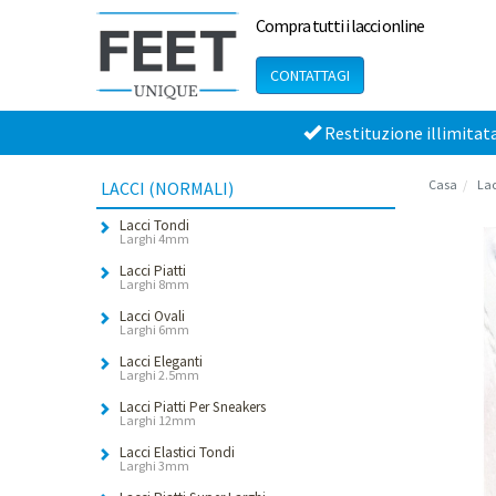
Compra tutti i lacci online
CONTATTAGI
Restituzione illimitat
Casa
Lac
LACCI (NORMALI)
Lacci Tondi
Larghi 4mm
Lacci Piatti
Larghi 8mm
Lacci Ovali
Larghi 6mm
Lacci Eleganti
Larghi 2.5mm
Lacci Piatti Per Sneakers
Larghi 12mm
Lacci Elastici Tondi
Larghi 3mm