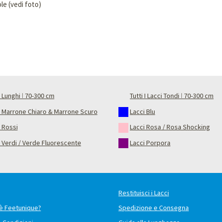
le (vedi foto)
 Lunghi ǀ 70-300 cm
Tutti I Lacci Tondi ǀ 70-300 cm
i Marrone Chiaro & Marrone Scuro
Lacci Blu
 Rossi
Lacci Rosa / Rosa Shocking
 Verdi / Verde Fluorescente
Lacci Porpora
Restituisci i Lacci
è Feetunique?
Spedizione e Consegna