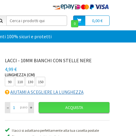
0,00 €
0
i 100% sicuri e protetti
LACCI - 10MM BIANCHI CON STELLE NERE
4,99 €
LUNGHEZZA (CM)
90
110
130
150
AIUTAMI A SCEGLIERE LA LUNGHEZZA
–
+
paio
ACQUISTA
I lacci si adattano perfettamente alla tua casella postale