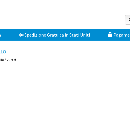
a
Spedizione Gratuita
in
Stati Uniti
Pagament
LLO
ello è vuoto!