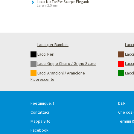
Lacci No-Tie Per Scarpe Eleganti
Larghi 2.5mm
Lacci per Bambini
Lacci
Lacci Neri
Lacc
Lacci Grigio Chiaro / Grigio Scuro
Lacci
Lacci Arancioni / Arancione
Lacci
Fluorescente
Feetunique.it
D&R
Contattaci
Che cos'
Mappa Sito
Termini 
Facebook