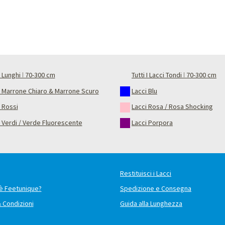
 Lunghi ǀ 70-300 cm
Tutti I Lacci Tondi ǀ 70-300 cm
i Marrone Chiaro & Marrone Scuro
Lacci Blu
 Rossi
Lacci Rosa / Rosa Shocking
 Verdi / Verde Fluorescente
Lacci Porpora
Restituisci i Lacci
è Feetunique?
Spedizione e Consegna
& Condizioni
Guida alla Lunghezza