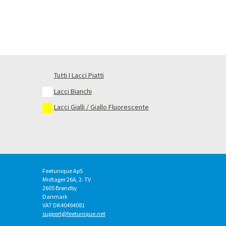
Tutti I Lacci Piatti
Lacci Bianchi
Lacci Gialli / Giallo Fluorescente
Feetunique ApS
Midtager 26A, 2. TV
2605
Brøndby
Danmark
VAT DK40494081
support@feetunique.net