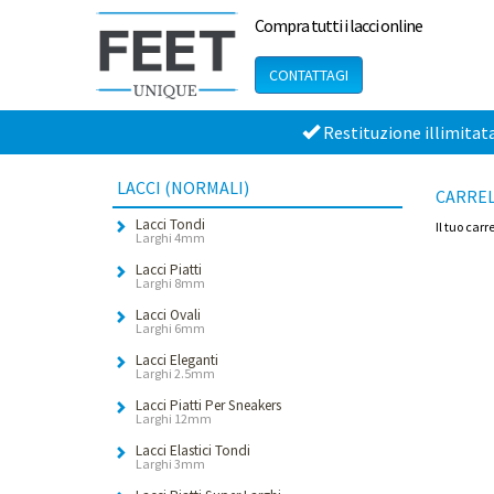
Compra tutti i lacci online
CONTATTAGI
Restituzione illimitat
LACCI (NORMALI)
CARRE
Lacci Tondi
Il tuo carr
Larghi 4mm
Lacci Piatti
Larghi 8mm
Lacci Ovali
Larghi 6mm
Lacci Eleganti
Larghi 2.5mm
Lacci Piatti Per Sneakers
Larghi 12mm
Lacci Elastici Tondi
Larghi 3mm